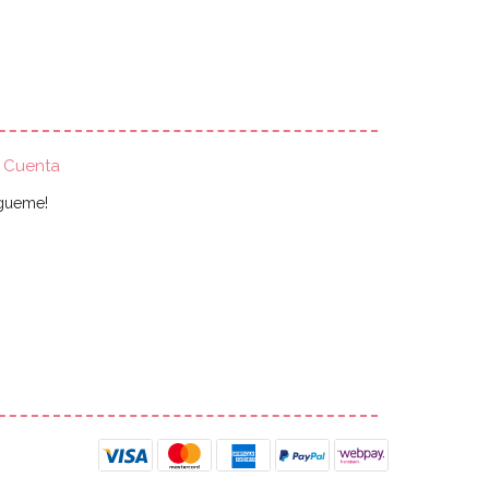
i Cuenta
gueme!